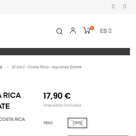
Faceboo
In
0
ES
a
El Azul - Costa Rica - Aquiares Estate
17,90 €
A RICA
ATE
Impuestos incluidos
 COSTA RICA
250g
PESO