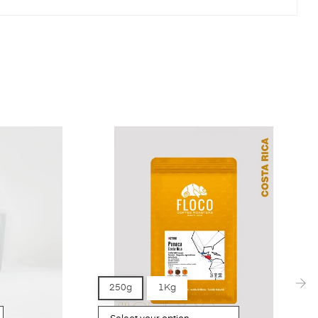
250g
1Kg
›