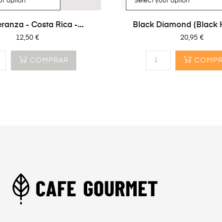
ranza - Costa Rica -...
Black Diamond (Black H
Precio
Precio
12,50 €
20,95 €
COMPRAR
COMPR