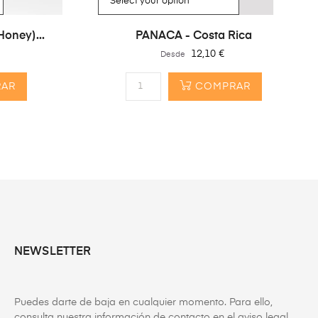
oney)...
PANACA - Costa Rica
Precio
12,10 €
Desde
AR
COMPRAR
NEWSLETTER
Puedes darte de baja en cualquier momento. Para ello,
consulta nuestra información de contacto en el aviso legal.