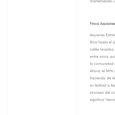
manteniendo un
Finca Aquiares
Aquiares Estat
Rica hasta el 
cafés lavados 
entre otros, q
la comunidad d
Ahora, el 96% 
haciendo de A
su lealtad a A
proceso del caf
significa “tier