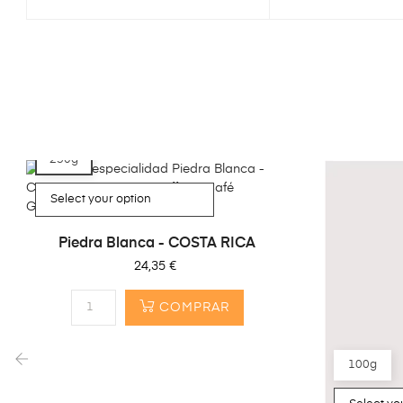
250g
Piedra Blanca - COSTA RICA
Precio
24,35 €
COMPRAR
100g
‹