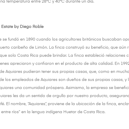
a temperatura entre 28°C y 40°C durante un día.
 Estate by Diego Roble
e se fundó en 1890 cuando los agricultores británicos buscaban opo
puerto caribeño de Limón. La finca construyó su beneficio, que aún 
que solo Costa Rica puede brindar. La finca estableció relaciones con
uienes apreciaron y confiaron en el producto de alta calidad. En 1992
e Aquiares pudieran tener sus propias casas, que, como en muchas 
de los empleados de Aquiares son dueños de sus propias casas, y l
quiares una comunidad próspera. Asimismo, la empresa se benefic
quiares les da un sentido de orgullo por nuestro producto, aseguran
é. El nombre, “Aquiares”, proviene de la ubicación de la finca, encla
ra entre ríos” en la lengua indígena Huetar de Costa Rica.