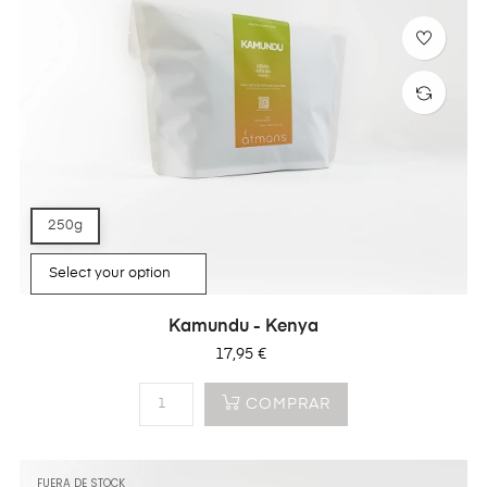
250g
Kamundu - Kenya
Precio
17,95 €
COMPRAR
FUERA DE STOCK