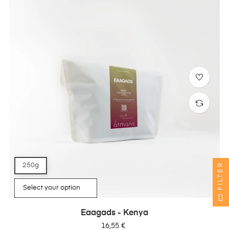
FILTER
250g
Eaagads - Kenya
Precio
16,55 €