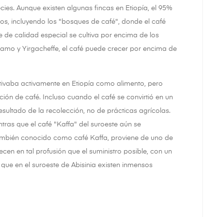
cies. Aunque existen algunas fincas en Etiopía, el 95%
os, incluyendo los "bosques de café", donde el café
e de calidad especial se cultiva por encima de los
idamo y Yirgacheffe, el café puede crecer por encima de
 cultivaba activamente en Etiopía como alimento, pero
ón de café. Incluso cuando el café se convirtió en un
resultado de la recolección, no de prácticas agrícolas.
tras que el café "Kaffa" del suroeste aún se
, también conocido como café Kaffa, proviene de uno de
cen en tal profusión que el suministro posible, con un
que en el suroeste de Abisinia existen inmensos