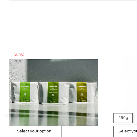
NUEVO
PACK
250g
‹