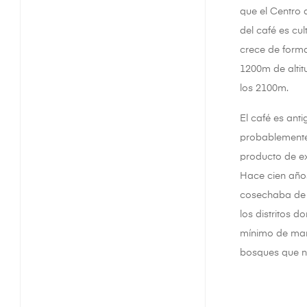
que el Centro 
del café es cu
crece de forma
1200m de altit
los 2100m.
El café es anti
probablemente 
producto de exp
Hace cien años
cosechaba de f
los distritos 
mínimo de mano
bosques que nu