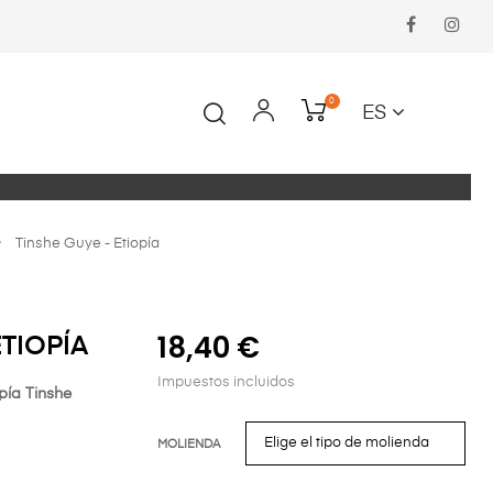
Faceboo
In
0
ES
Tinshe Guye - Etiopía
18,40 €
ETIOPÍA
Impuestos incluidos
pía Tinshe
MOLIENDA