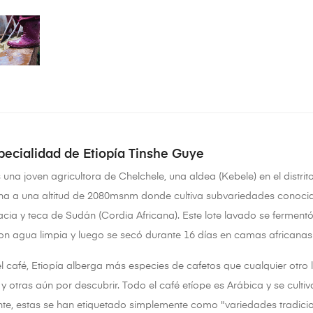
pecialidad de Etiopía Tinshe Guye
 una joven agricultora de Chelchele, una aldea (Kebele) en el distr
ha a una altitud de 2080msnm donde cultiva subvariedades conocid
ia y teca de Sudán (Cordia Africana). Este lote lavado se ferment
con agua limpia y luego se secó durante 16 días en camas africanas
café, Etiopía alberga más especies de cafetos que cualquier otro
e y otras aún por descubrir. Todo el café etíope es Arábica y se cul
te, estas se han etiquetado simplemente como "variedades tradici