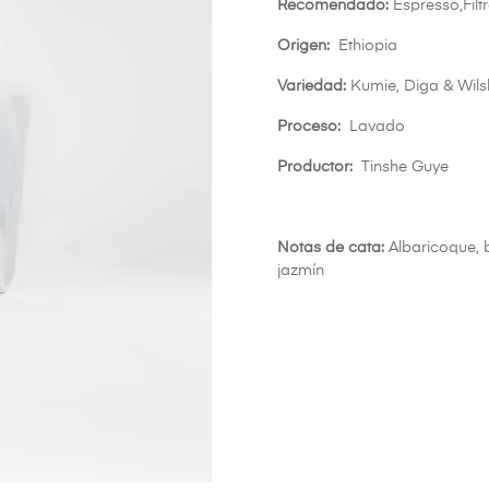
Recomendado:
Espresso,Filt
Origen:
Ethiopia
Variedad:
Kumie, Diga & Wil
Proceso:
Lavado
Productor:
Tinshe Guye
Notas de cata:
Albaricoque,
jazmín