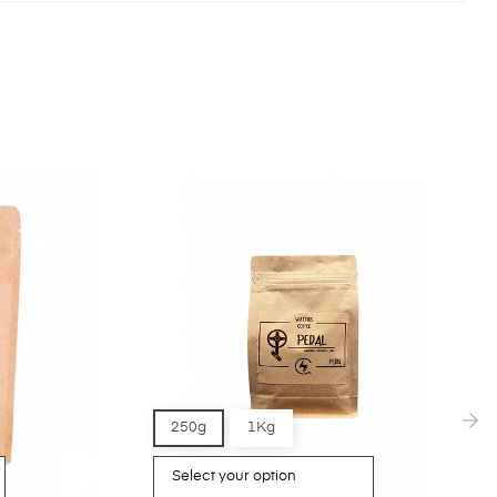
250g
1Kg
›