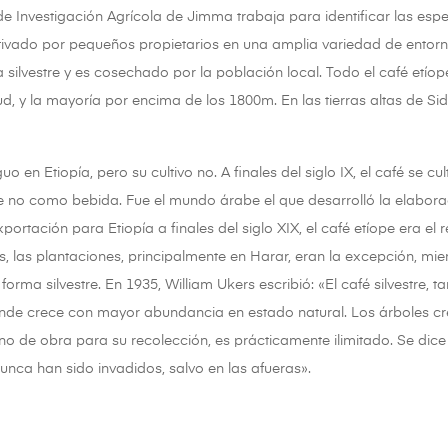
de Investigación Agrícola de Jimma trabaja para identificar las espe
ltivado por pequeños propietarios en una amplia variedad de entorn
 silvestre y es cosechado por la población local. Todo el café etíop
ud, y la mayoría por encima de los 1800m. En las tierras altas de S
guo en Etiopía, pero su cultivo no. A finales del siglo IX, el café se
no como bebida. Fue el mundo árabe el que desarrolló la elaboraci
ortación para Etiopía a finales del siglo XIX, el café etíope era el 
, las plantaciones, principalmente en Harar, eran la excepción, mien
orma silvestre. En 1935, William Ukers escribió: «El café silvestre
donde crece con mayor abundancia en estado natural. Los árboles cre
 de obra para su recolección, es prácticamente ilimitado. Se dice 
nca han sido invadidos, salvo en las afueras».