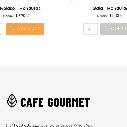
velaso - Honduras
Gaia - Hondura
Precio
Precio
12,90 €
11,00 €
Desde
Desde
COMPRAR
COMPR
(+34) 683 630 213
Contáctanos por WhatsApp