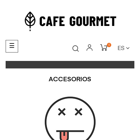
Navegación
☰
0
ES
de
palanca
ACCESORIOS